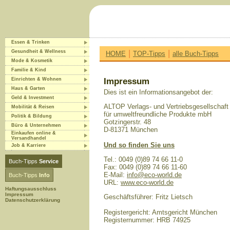
Essen & Trinken
|
|
Gesundheit & Wellness
HOME
TOP-Tipps
alle Buch-Tipps
Mode & Kosmetik
Familie & Kind
Einrichten & Wohnen
Impressum
Haus & Garten
Dies ist ein Informationsangebot der:
Geld & Investment
ALTOP Verlags- und Vertriebsgesellschaft
Mobilität & Reisen
für umweltfreundliche Produkte mbH
Politik & Bildung
Gotzingerstr. 48
Büro & Unternehmen
D-81371 München
Einkaufen online &
Versandhandel
Und so finden Sie uns
Job & Karriere
Tel.: 0049 (0)89 74 66 11-0
Buch-Tipps
Service
Fax: 0049 (0)89 74 66 11-60
E-Mail:
info@eco-world.de
Buch-Tipps
Info
URL:
www.eco-world.de
Haftungsausschluss
Impressum
Geschäftsführer: Fritz Lietsch
Datenschutzerklärung
Registergericht: Amtsgericht München
Registernummer: HRB 74925