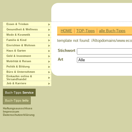
Essen & Trinken
|
|
Gesundheit & Wellness
HOME
TOP-Tipps
alle Buch-Tipps
Mode & Kosmetik
template not found: /Altopdomains/www.eco-
Familie & Kind
Einrichten & Wohnen
Stichwort
Haus & Garten
Geld & Investment
Art
Mobilität & Reisen
Politik & Bildung
Büro & Unternehmen
Einkaufen online &
Versandhandel
Job & Karriere
Buch-Tipps
Service
Buch-Tipps
Info
Haftungsausschluss
Impressum
Datenschutzerklärung