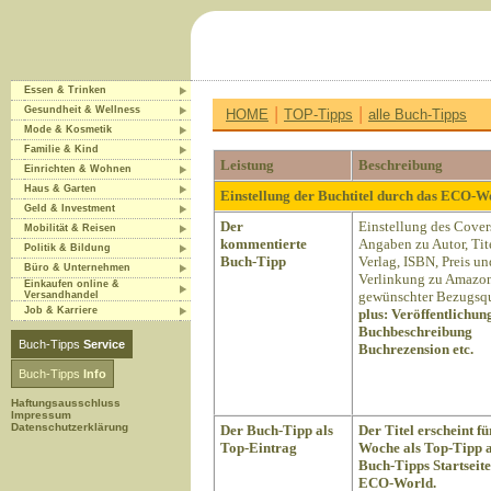
Essen & Trinken
|
|
Gesundheit & Wellness
HOME
TOP-Tipps
alle Buch-Tipps
Mode & Kosmetik
Familie & Kind
Leistung
Beschreibung
Einrichten & Wohnen
Haus & Garten
Einstellung der Buchtitel durch das ECO-
Geld & Investment
Der
Einstellung des Cover
Mobilität & Reisen
kommentierte
Angaben zu Autor, Tite
Politik & Bildung
Buch-Tipp
Verlag, ISBN, Preis un
Büro & Unternehmen
Verlinkung zu Amazon
Einkaufen online &
gewünschter Bezugsqu
Versandhandel
Job & Karriere
plus:
Veröffentlichun
Buchbeschreibung
Buch-Tipps
Service
Buchrezension etc.
Buch-Tipps
Info
Haftungsausschluss
Impressum
Datenschutzerklärung
Der Buch-Tipp als
Der Titel erscheint fü
Top-Eintrag
Woche als Top-Tipp a
Buch-Tipps Startseite
ECO-World.