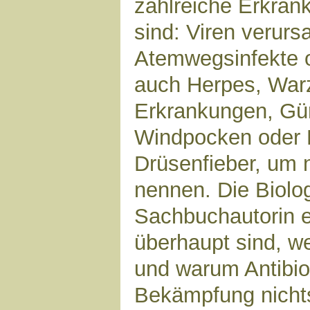
zahlreiche Erkran
sind: Viren verurs
Atemwegsinfekte o
auch Herpes, War
Erkrankungen, Gür
Windpocken oder P
Drüsenfieber, um 
nennen. Die Biolo
Sachbuchautorin e
überhaupt sind, w
und warum Antibiot
Bekämpfung nicht