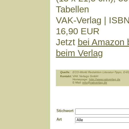
Tabellen
VAK-Verlag | ISBN
16,90 EUR
Jetzt
bei Amazon b
beim Verlag
Quelle:
ECO-World Redaktion Literatur-Tipps, D
Kontakt:
VAK Verlags GmbH
Homepage:
http://www.vakverlag.de
E-Mail:
info@vakverlag.de
Stichwort
Art