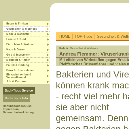
Essen & Trinken
Gesundheit & Wellness
Mode & Kosmetik
|
|
HOME
TOP-Tipps
Gesundheit & Well
Familie & Kind
Einrichten & Wohnen
Rubrik:
Gesundheit & Wellness
Haus & Garten
Andrea Flemmer: Viruserkrank
Geld & Investment
Mit effektiven Wirkstoffen gegen Erkäl
Mobilität & Reisen
Pfeiffersches Drüsenfieber und vieles 
Politik & Bildung
Büro & Unternehmen
Bakterien und Vir
Einkaufen online &
Versandhandel
Job & Karriere
können krank ma
Buch-Tipps
Service
- recht viel mehr 
Buch-Tipps
Info
sie aber nicht
Haftungsausschluss
Impressum
Datenschutzerklärung
gemeinsam. Denn