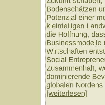
Zukunft schauen, 
Bodenschätzen u
Potenzial einer m
kleinteiligen Landw
die Hoffnung, dass
Businessmodelle 
Wirtschaften ents
Social Entrepreneu
Zusammenhalt, we
dominierende Be
globalen Nordens r
[weiterlesen]