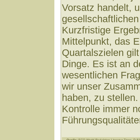
Vorsatz handelt, 
gesellschaftlichen
Kurzfristige Erge
Mittelpunkt, das 
Quartalszielen gil
Dinge. Es ist an de
wesentlichen Frage
wir unser Zusamm
haben, zu stellen
Kontrolle immer n
Führungsqualität
Quelle:
ECO-World Redaktion Literatur-Tipps, D-