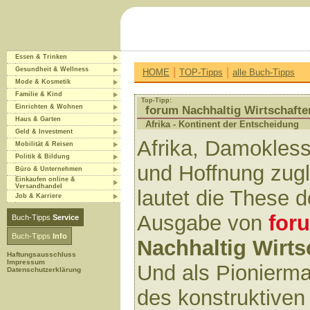
Essen & Trinken
|
|
Gesundheit & Wellness
HOME
TOP-Tipps
alle Buch-Tipps
Mode & Kosmetik
Familie & Kind
Top-Tipp:
Einrichten & Wohnen
forum Nachhaltig Wirtschafte
Haus & Garten
Afrika - Kontinent der Entscheidung
Geld & Investment
Afrika, Damokles
Mobilität & Reisen
Politik & Bildung
und Hoffnung zugl
Büro & Unternehmen
Einkaufen online &
Versandhandel
lautet die These 
Job & Karriere
Ausgabe von
for
Buch-Tipps
Service
Buch-Tipps
Info
Nachhaltig Wirts
Haftungsausschluss
Impressum
Und als Pionierm
Datenschutzerklärung
des konstruktiven