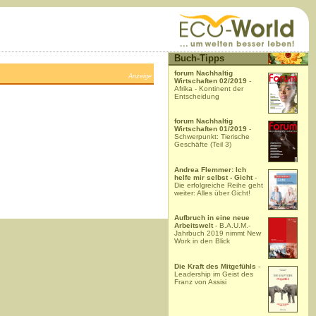
Buch-Tipps
forum Nachhaltig
Anzeige
Wirtschaften 02/2019
-
Afrika - Kontinent der
Entscheidung
forum Nachhaltig
Wirtschaften 01/2019
-
Schwerpunkt: Tierische
Geschäfte (Teil 3)
Andrea Flemmer: Ich
helfe mir selbst - Gicht
-
Die erfolgreiche Reihe geht
weiter: Alles über Gicht!
Aufbruch in eine neue
Arbeitswelt
- B.A.U.M.-
Jahrbuch 2019 nimmt New
Work in den Blick
Die Kraft des Mitgefühls
-
Leadership im Geist des
Franz von Assisi