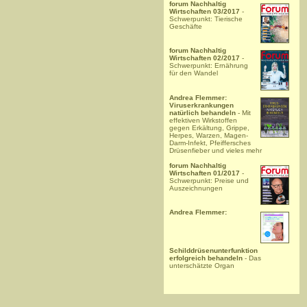
forum Nachhaltig
Wirtschaften 03/2017
-
Schwerpunkt: Tierische
Geschäfte
forum Nachhaltig
Wirtschaften 02/2017
-
Schwerpunkt: Ernährung
für den Wandel
Andrea Flemmer:
Viruserkrankungen
natürlich behandeln
- Mit
effektiven Wirkstoffen
gegen Erkältung, Grippe,
Herpes, Warzen, Magen-
Darm-Infekt, Pfeiffersches
Drüsenfieber und vieles mehr
forum Nachhaltig
Wirtschaften 01/2017
-
Schwerpunkt: Preise und
Auszeichnungen
Andrea Flemmer:
Schilddrüsenunterfunktion
erfolgreich behandeln
- Das
unterschätzte Organ