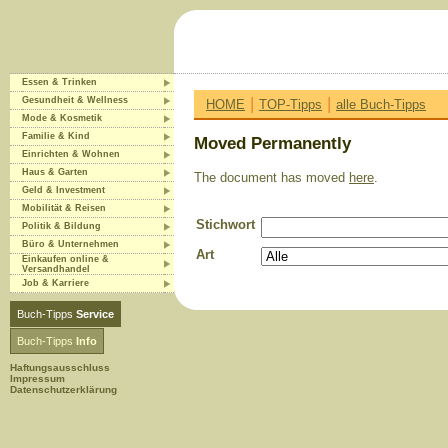
Essen & Trinken
|
|
Gesundheit & Wellness
HOME
TOP-Tipps
alle Buch-Tipps
Mode & Kosmetik
Familie & Kind
Moved Permanently
Einrichten & Wohnen
Haus & Garten
The document has moved
here
.
Geld & Investment
Mobilität & Reisen
Stichwort
Politik & Bildung
Büro & Unternehmen
Art
Einkaufen online &
Versandhandel
Job & Karriere
Buch-Tipps
Service
Buch-Tipps
Info
Haftungsausschluss
Impressum
Datenschutzerklärung