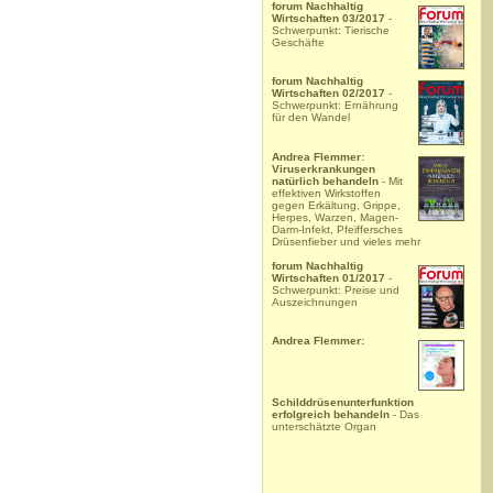
forum Nachhaltig
Wirtschaften 03/2017
-
Schwerpunkt: Tierische
Geschäfte
forum Nachhaltig
Wirtschaften 02/2017
-
Schwerpunkt: Ernährung
für den Wandel
Andrea Flemmer:
Viruserkrankungen
natürlich behandeln
- Mit
effektiven Wirkstoffen
gegen Erkältung, Grippe,
Herpes, Warzen, Magen-
Darm-Infekt, Pfeiffersches
Drüsenfieber und vieles mehr
forum Nachhaltig
Wirtschaften 01/2017
-
Schwerpunkt: Preise und
Auszeichnungen
Andrea Flemmer:
Schilddrüsenunterfunktion
erfolgreich behandeln
- Das
unterschätzte Organ