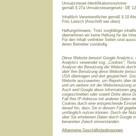
Umsatzsteuer-Identifikationsnummer
gemäß § 27a Umsatzsteuergesetz: DE 1
Inhaltlich Verantwortlicher gemäß § 10 A
Fritz Lietsch (Anschrift wie oben)
Haftungshinweis: Trotz sorgfältiger inhaltl
übernehmen wir keine Haftung für die Inhal
Für den Inhalt verlinkter Seiten sind aussc
deren Betreiber zuständig.
Diese Website benutzt Google Analytics, 
Analytics verwendet sog. „Cookies“, Text
Analyse der Benutzung der Website durch 
über Ihre Benutzung diese Website (einsch
USA übertragen und dort gespeichert. Goo
Website auszuwerten, um Reports über die
und um weitere mit der Websitenutzung un
Auch wird Google diese Informationen gege
vorgeschrieben oder soweit Dritte diese D
Fall Ihre IP-Adresse mit anderen Daten de
Cookies durch eine entsprechende Einstell
darauf hin, dass Sie in diesem Fall gegeb
umfänglich nutzen können. Durch die Nutz
über Sie erhobenen Daten durch Google i
benannten Zweck einverstanden.
Allgemeine Geschäftsbedingungen