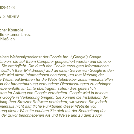
29284423
bs. 3 MDStV:
icher Kontrolle
te externer Links.
hließlich
einen Webanalysedienst der Google Inc. („Google“) Google
dateien, die auf Ihrem Computer gespeichert werden und die eine
Sie ermöglicht. Die durch den Cookie erzeugten Informationen
ließlich Ihrer IP-Adresse) wird an einen Server von Google in den
gle wird diese Informationen benutzen, um Ihre Nutzung der
 Websiteaktivitäten für die Websitebetreiber zusammenzustellen
d der Internetnutzung verbundene Dienstleistungen zu erbringen.
benenfalls an Dritte übertragen, sofern dies gesetzlich
aten im Auftrag von Google verarbeiten. Google wird in keinem
r Google in Verbindung bringen. Sie können die Installation der
ung Ihrer Browser Software verhindern; wir weisen Sie jedoch
enenfalls nicht sämtliche Funktionen dieser Website voll
ung dieser Website erklären Sie sich mit der Bearbeitung der
n der zuvor beschriebenen Art und Weise und zu dem zuvor