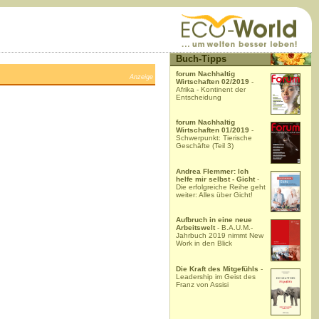
Buch-Tipps
forum Nachhaltig
Anzeige
Wirtschaften 02/2019
-
Afrika - Kontinent der
Entscheidung
forum Nachhaltig
Wirtschaften 01/2019
-
Schwerpunkt: Tierische
Geschäfte (Teil 3)
Andrea Flemmer: Ich
helfe mir selbst - Gicht
-
Die erfolgreiche Reihe geht
weiter: Alles über Gicht!
Aufbruch in eine neue
Arbeitswelt
- B.A.U.M.-
Jahrbuch 2019 nimmt New
Work in den Blick
Die Kraft des Mitgefühls
-
Leadership im Geist des
Franz von Assisi