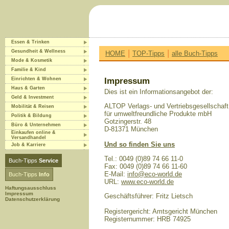
Essen & Trinken
|
|
Gesundheit & Wellness
HOME
TOP-Tipps
alle Buch-Tipps
Mode & Kosmetik
Familie & Kind
Einrichten & Wohnen
Impressum
Haus & Garten
Dies ist ein Informationsangebot der:
Geld & Investment
ALTOP Verlags- und Vertriebsgesellschaft
Mobilität & Reisen
für umweltfreundliche Produkte mbH
Politik & Bildung
Gotzingerstr. 48
Büro & Unternehmen
D-81371 München
Einkaufen online &
Versandhandel
Und so finden Sie uns
Job & Karriere
Tel.: 0049 (0)89 74 66 11-0
Buch-Tipps
Service
Fax: 0049 (0)89 74 66 11-60
E-Mail:
info@eco-world.de
Buch-Tipps
Info
URL:
www.eco-world.de
Haftungsausschluss
Impressum
Geschäftsführer: Fritz Lietsch
Datenschutzerklärung
Registergericht: Amtsgericht München
Registernummer: HRB 74925