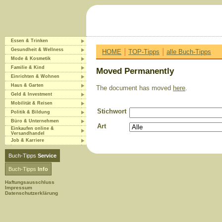
Essen & Trinken
|
|
Gesundheit & Wellness
HOME
TOP-Tipps
alle Buch-Tipps
Mode & Kosmetik
Familie & Kind
Moved Permanently
Einrichten & Wohnen
Haus & Garten
The document has moved
here
.
Geld & Investment
Mobilität & Reisen
Stichwort
Politik & Bildung
Büro & Unternehmen
Art
Einkaufen online &
Versandhandel
Job & Karriere
Buch-Tipps
Service
Buch-Tipps
Info
Haftungsausschluss
Impressum
Datenschutzerklärung