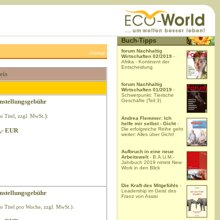
Buch-Tipps
forum Nachhaltig
Anzeige
Wirtschaften 02/2019
-
Afrika - Kontinent der
Entscheidung
eis
forum Nachhaltig
Wirtschaften 01/2019
-
Schwerpunkt: Tierische
nstellungsgebühr
Geschäfte (Teil 3)
,
):
o Titel
zzgl. MwSt.
Andrea Flemmer: Ich
helfe mir selbst - Gicht
-
Die erfolgreiche Reihe geht
,- EUR
weiter: Alles über Gicht!
Aufbruch in eine neue
Arbeitswelt
- B.A.U.M.-
Jahrbuch 2019 nimmt New
Work in den Blick
Die Kraft des Mitgefühls
-
Leadership im Geist des
nstellungsgebühr
Franz von Assisi
ro Titel pro Woche, zzgl. MwSt.):