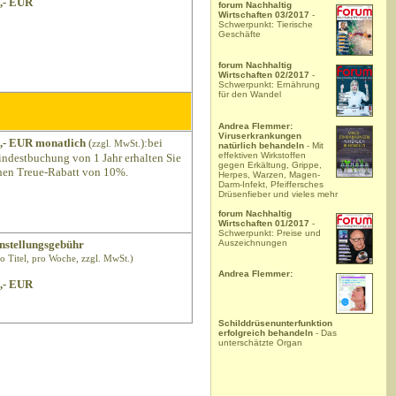
,- EUR
forum Nachhaltig
Wirtschaften 03/2017
-
Schwerpunkt: Tierische
Geschäfte
forum Nachhaltig
Wirtschaften 02/2017
-
Schwerpunkt: Ernährung
für den Wandel
Andrea Flemmer:
Viruserkrankungen
,- EUR monatlich
(
):bei
zzgl. MwSt.
natürlich behandeln
- Mit
effektiven Wirkstoffen
ndestbuchung von 1 Jahr erhalten Sie
gegen Erkältung, Grippe,
nen Treue-Rabatt von 10%.
Herpes, Warzen, Magen-
Darm-Infekt, Pfeiffersches
Drüsenfieber und vieles mehr
forum Nachhaltig
Wirtschaften 01/2017
-
Schwerpunkt: Preise und
Auszeichnungen
nstellungsgebühr
ro Titel, pro Woche, zzgl. MwSt.)
Andrea Flemmer:
,- EUR
Schilddrüsenunterfunktion
erfolgreich behandeln
- Das
unterschätzte Organ