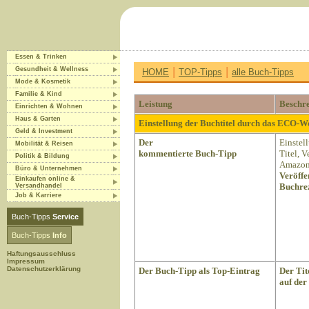
Essen & Trinken
|
|
Gesundheit & Wellness
HOME
TOP-Tipps
alle Buch-Tipps
Mode & Kosmetik
Familie & Kind
Leistung
Beschr
Einrichten & Wohnen
Haus & Garten
Einstellung der Buchtitel durch das ECO-
Geld & Investment
Der
Einstel
Mobilität & Reisen
kommentierte Buch-Tipp
Titel, 
Politik & Bildung
Amazon 
Büro & Unternehmen
Veröffe
Einkaufen online &
Buchrez
Versandhandel
Job & Karriere
Buch-Tipps
Service
Buch-Tipps
Info
Haftungsausschluss
Impressum
Datenschutzerklärung
Der Buch-Tipp als Top-Eintrag
Der Tit
auf der