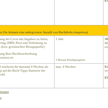
65
m (Sie können eine unbegrenzte Anzahl von Buchtiteln einspeisen)
lung der Cover mit Angaben zu Autor,
1 Jahr
50
Verlag, ISBN, Preis und Verlinkung zu
Mi
(bzw. gewünschter Bezugsquelle)
ei
lung Ihrer Buchbeschreibung
ension etc
3 Monate Kündigungsfrist
el erscheint für maximal 4 Wochen als
max. 4 Wochen
Ei
p auf der Buch-Tipps Startseite der
(p
rld.
65
tragen
g.