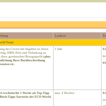
eibung
Laufzeit
Pr
World Team
lung des Covers mit Angaben zu Autor,
1 Jahr
Ei
Verlag, ISBN, Preis und Verlinkung zu
(
(bzw. gewünschter Bezugsquelle)
plus:
pr
ntlichung Ihrer Buchbeschreibung
95
ension etc.
el erscheint für 1 Woche als Top-Tipp
max. 4 Wochen
Ei
 Buch-Tipps Startseite der ECO-World.
(p