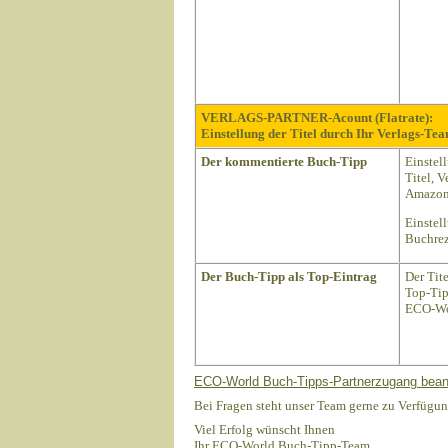
VERLAGS-PARTNER-Acount (Flatrate):
Einstellung der Titel durch Ihr Verlags-Tea
Der kommentierte Buch-Tipp
Einstel
Titel, 
Amazon 
Einstel
Buchrez
Der Buch-Tipp als Top-Eintrag
Der Tit
Top-Tip
ECO-Wo
ECO-World Buch-Tipps-Partnerzugang bean
Bei Fragen steht unser Team gerne zu Verfügun
Viel Erfolg wünscht Ihnen
Ihr ECO-World Buch-Tipp-Team