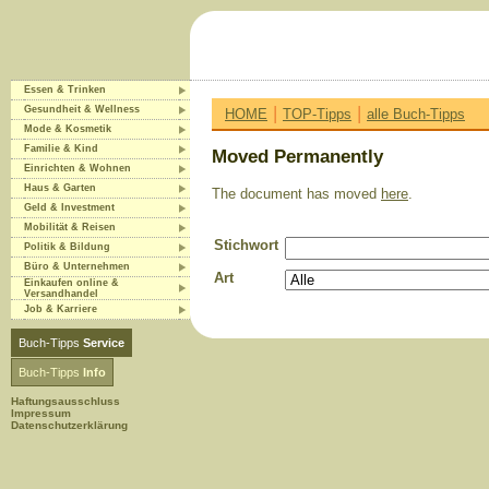
Essen & Trinken
|
|
Gesundheit & Wellness
HOME
TOP-Tipps
alle Buch-Tipps
Mode & Kosmetik
Familie & Kind
Moved Permanently
Einrichten & Wohnen
Haus & Garten
The document has moved
here
.
Geld & Investment
Mobilität & Reisen
Stichwort
Politik & Bildung
Büro & Unternehmen
Art
Einkaufen online &
Versandhandel
Job & Karriere
Buch-Tipps
Service
Buch-Tipps
Info
Haftungsausschluss
Impressum
Datenschutzerklärung