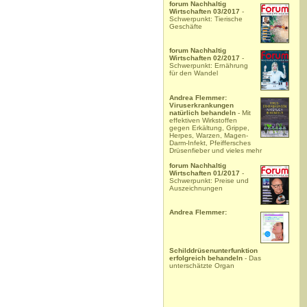
forum Nachhaltig
Wirtschaften 03/2017
-
Schwerpunkt: Tierische
Geschäfte
forum Nachhaltig
Wirtschaften 02/2017
-
Schwerpunkt: Ernährung
für den Wandel
Andrea Flemmer:
Viruserkrankungen
natürlich behandeln
- Mit
effektiven Wirkstoffen
gegen Erkältung, Grippe,
Herpes, Warzen, Magen-
Darm-Infekt, Pfeiffersches
Drüsenfieber und vieles mehr
forum Nachhaltig
Wirtschaften 01/2017
-
Schwerpunkt: Preise und
Auszeichnungen
Andrea Flemmer:
Schilddrüsenunterfunktion
erfolgreich behandeln
- Das
unterschätzte Organ