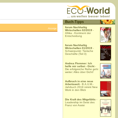
Buch-Tipps
forum Nachhaltig
Anzeige
Wirtschaften 02/2019
-
Afrika - Kontinent der
Entscheidung
forum Nachhaltig
Wirtschaften 01/2019
-
Schwerpunkt: Tierische
Geschäfte (Teil 3)
Andrea Flemmer: Ich
helfe mir selbst - Gicht
-
Die erfolgreiche Reihe geht
weiter: Alles über Gicht!
Aufbruch in eine neue
Arbeitswelt
- B.A.U.M.-
Jahrbuch 2019 nimmt New
Work in den Blick
Die Kraft des Mitgefühls
-
Leadership im Geist des
Franz von Assisi