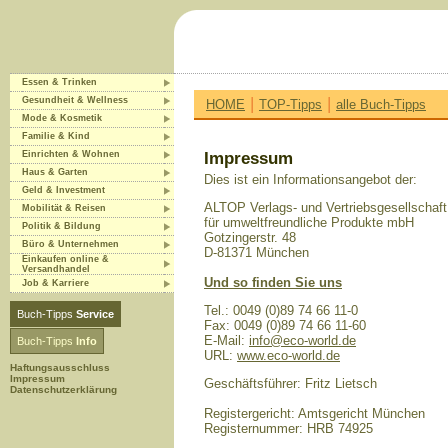
Essen & Trinken
|
|
Gesundheit & Wellness
HOME
TOP-Tipps
alle Buch-Tipps
Mode & Kosmetik
Familie & Kind
Einrichten & Wohnen
Impressum
Haus & Garten
Dies ist ein Informationsangebot der:
Geld & Investment
ALTOP Verlags- und Vertriebsgesellschaft
Mobilität & Reisen
für umweltfreundliche Produkte mbH
Politik & Bildung
Gotzingerstr. 48
Büro & Unternehmen
D-81371 München
Einkaufen online &
Versandhandel
Und so finden Sie uns
Job & Karriere
Tel.: 0049 (0)89 74 66 11-0
Buch-Tipps
Service
Fax: 0049 (0)89 74 66 11-60
E-Mail:
info@eco-world.de
Buch-Tipps
Info
URL:
www.eco-world.de
Haftungsausschluss
Impressum
Geschäftsführer: Fritz Lietsch
Datenschutzerklärung
Registergericht: Amtsgericht München
Registernummer: HRB 74925