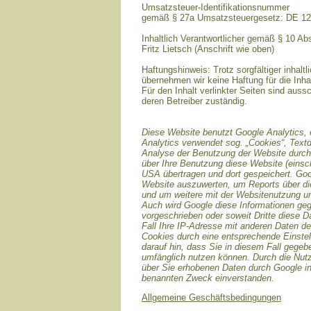
Umsatzsteuer-Identifikationsnummer
gemäß § 27a Umsatzsteuergesetz: DE 1
Inhaltlich Verantwortlicher gemäß § 10 A
Fritz Lietsch (Anschrift wie oben)
Haftungshinweis: Trotz sorgfältiger inhaltl
übernehmen wir keine Haftung für die Inhal
Für den Inhalt verlinkter Seiten sind aussc
deren Betreiber zuständig.
Diese Website benutzt Google Analytics, 
Analytics verwendet sog. „Cookies“, Text
Analyse der Benutzung der Website durch 
über Ihre Benutzung diese Website (einsch
USA übertragen und dort gespeichert. Goo
Website auszuwerten, um Reports über die
und um weitere mit der Websitenutzung un
Auch wird Google diese Informationen gege
vorgeschrieben oder soweit Dritte diese D
Fall Ihre IP-Adresse mit anderen Daten de
Cookies durch eine entsprechende Einstell
darauf hin, dass Sie in diesem Fall gegeb
umfänglich nutzen können. Durch die Nutz
über Sie erhobenen Daten durch Google i
benannten Zweck einverstanden.
Allgemeine Geschäftsbedingungen