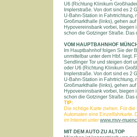
U6 (Richtung Klinikum Großhadern
Implerstraße. Von dort sind es 2
U-Bahn-Station in Fahrtrichtung
Großmarkthalle (links), gehen auf
Hypovereinsbank vorbei, biegen in
schon die Gotzinger Straße. Das d
VOM HAUPTBAHNHOF MÜNC
Im Hauptbahnhof folgen Sie der B
unmittelbar unter dem Hbf. liegt.
Sendlinger Tor und steigen dort u
oder U6 (Richtung Klinikum Großh
Implerstraße. Von dort sind es 2
U-Bahn-Station in Fahrtrichtung
Großmarkthalle (links), gehen auf
Hypovereinsbank vorbei, biegen in
schon die Gotzinger Straße. Das d
TIP:
Die richtige Karte ziehen. Für d
Automaten eine Einzelfahrkarte. 
im Internet unter
www.mvv-muenc
MIT DEM AUTO ZU ALTOP