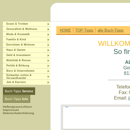
Essen & Trinken
|
|
Gesundheit & Wellness
HOME
TOP-Tipps
alle Buch-Tipps
Mode & Kosmetik
Familie & Kind
WILLKOM
Einrichten & Wohnen
So fi
Haus & Garten
Geld & Investment
Mobilität & Reisen
A
Politik & Bildung
Got
Büro & Unternehmen
81
Einkaufen online &
Versandhandel
Job & Karriere
Telefo
Buch-Tipps
Service
Fax: 
Email:
Buch-Tipps
Info
Haftungsausschluss
Impressum
Datenschutzerklärung