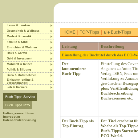
Essen & Trinken
|
|
Gesundheit & Wellness
HOME
TOP-Tipps
alle Buch-Tipps
Mode & Kosmetik
Familie & Kind
Leistung
Beschreibung
Einrichten & Wohnen
Haus & Garten
Einstellung der Buchtitel durch das ECO-
Geld & Investment
Der
Einstellung des Cover
Mobilität & Reisen
kommentierte
Angaben zu Autor, Tite
Politik & Bildung
Buch-Tipp
Verlag, ISBN, Preis un
Büro & Unternehmen
Verlinkung zu Amazon
Einkaufen online &
gewünschter Bezugsqu
Versandhandel
Job & Karriere
plus:
Veröffentlichun
Buchbeschreibung
Buch-Tipps
Service
Buchrezension etc.
Buch-Tipps
Info
Haftungsausschluss
Impressum
Datenschutzerklärung
Der Buch-Tipp als
Der Titel erscheint fü
Top-Eintrag
Woche als Top-Tipp a
Buch-Tipps Startseite
ECO-World.