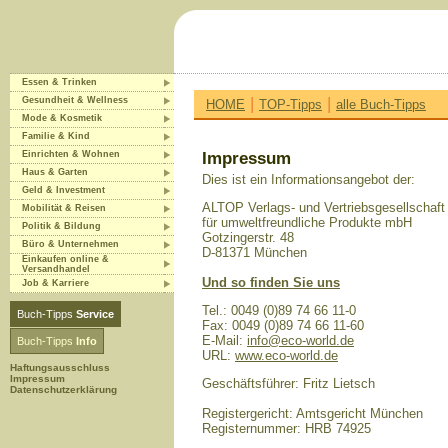
Essen & Trinken
|
|
Gesundheit & Wellness
HOME
TOP-Tipps
alle Buch-Tipps
Mode & Kosmetik
Familie & Kind
Einrichten & Wohnen
Impressum
Haus & Garten
Dies ist ein Informationsangebot der:
Geld & Investment
ALTOP Verlags- und Vertriebsgesellschaft
Mobilität & Reisen
für umweltfreundliche Produkte mbH
Politik & Bildung
Gotzingerstr. 48
Büro & Unternehmen
D-81371 München
Einkaufen online &
Versandhandel
Und so finden Sie uns
Job & Karriere
Tel.: 0049 (0)89 74 66 11-0
Buch-Tipps
Service
Fax: 0049 (0)89 74 66 11-60
E-Mail:
info@eco-world.de
Buch-Tipps
Info
URL:
www.eco-world.de
Haftungsausschluss
Impressum
Geschäftsführer: Fritz Lietsch
Datenschutzerklärung
Registergericht: Amtsgericht München
Registernummer: HRB 74925