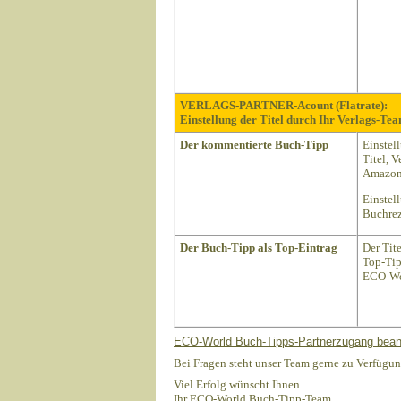
VERLAGS-PARTNER-Acount (Flatrate):
Einstellung der Titel durch Ihr Verlags-Tea
Der kommentierte Buch-Tipp
Einstel
Titel, 
Amazon 
Einstel
Buchrez
Der Buch-Tipp als Top-Eintrag
Der Tit
Top-Tip
ECO-Wo
ECO-World Buch-Tipps-Partnerzugang bean
Bei Fragen steht unser Team gerne zu Verfügun
Viel Erfolg wünscht Ihnen
Ihr ECO-World Buch-Tipp-Team