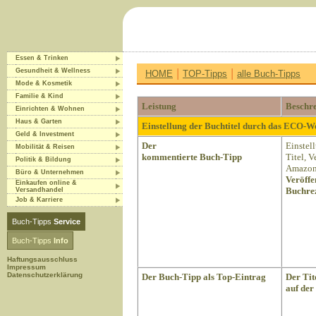
Essen & Trinken
|
|
Gesundheit & Wellness
HOME
TOP-Tipps
alle Buch-Tipps
Mode & Kosmetik
Familie & Kind
Leistung
Beschr
Einrichten & Wohnen
Haus & Garten
Einstellung der Buchtitel durch das ECO-
Geld & Investment
Der
Einstel
Mobilität & Reisen
kommentierte Buch-Tipp
Titel, 
Politik & Bildung
Amazon 
Büro & Unternehmen
Veröffe
Einkaufen online &
Buchrez
Versandhandel
Job & Karriere
Buch-Tipps
Service
Buch-Tipps
Info
Haftungsausschluss
Impressum
Datenschutzerklärung
Der Buch-Tipp als Top-Eintrag
Der Tit
auf der