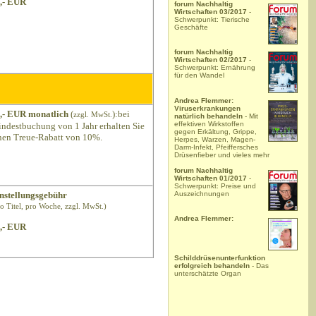
,- EUR
forum Nachhaltig
Wirtschaften 03/2017
-
Schwerpunkt: Tierische
Geschäfte
forum Nachhaltig
Wirtschaften 02/2017
-
Schwerpunkt: Ernährung
für den Wandel
Andrea Flemmer:
Viruserkrankungen
,- EUR monatlich
(
):bei
zzgl. MwSt.
natürlich behandeln
- Mit
effektiven Wirkstoffen
ndestbuchung von 1 Jahr erhalten Sie
gegen Erkältung, Grippe,
nen Treue-Rabatt von 10%.
Herpes, Warzen, Magen-
Darm-Infekt, Pfeiffersches
Drüsenfieber und vieles mehr
forum Nachhaltig
Wirtschaften 01/2017
-
Schwerpunkt: Preise und
Auszeichnungen
nstellungsgebühr
ro Titel, pro Woche, zzgl. MwSt.)
Andrea Flemmer:
,- EUR
Schilddrüsenunterfunktion
erfolgreich behandeln
- Das
unterschätzte Organ