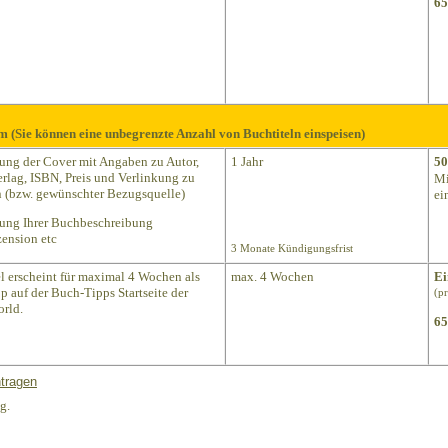
65
m (Sie können eine unbegrenzte Anzahl von Buchtiteln einspeisen)
lung der Cover mit Angaben zu Autor,
1 Jahr
50
Verlag, ISBN, Preis und Verlinkung zu
Mi
(bzw. gewünschter Bezugsquelle)
ei
lung Ihrer Buchbeschreibung
ension etc
3 Monate Kündigungsfrist
el erscheint für maximal 4 Wochen als
max. 4 Wochen
Ei
p auf der Buch-Tipps Startseite der
(p
rld.
65
tragen
g.