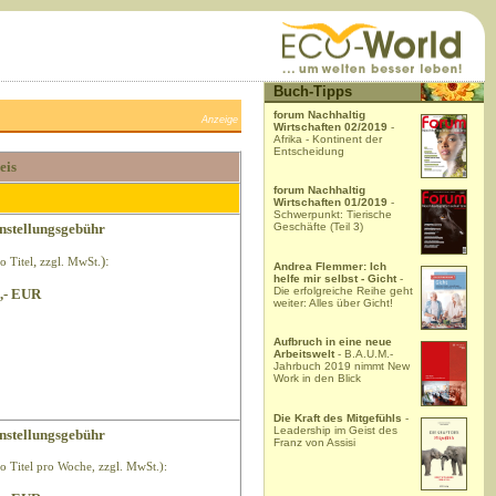
Buch-Tipps
forum Nachhaltig
Anzeige
Wirtschaften 02/2019
-
Afrika - Kontinent der
Entscheidung
eis
forum Nachhaltig
Wirtschaften 01/2019
-
Schwerpunkt: Tierische
nstellungsgebühr
Geschäfte (Teil 3)
,
):
o Titel
zzgl. MwSt.
Andrea Flemmer: Ich
helfe mir selbst - Gicht
-
Die erfolgreiche Reihe geht
,- EUR
weiter: Alles über Gicht!
Aufbruch in eine neue
Arbeitswelt
- B.A.U.M.-
Jahrbuch 2019 nimmt New
Work in den Blick
Die Kraft des Mitgefühls
-
Leadership im Geist des
nstellungsgebühr
Franz von Assisi
ro Titel pro Woche, zzgl. MwSt.):