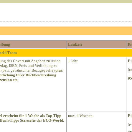
eibung
Laufzeit
Pr
World Team
lung des Covers mit Angaben zu Autor,
1 Jahr
Ei
Verlag, ISBN, Preis und Verlinkung zu
(
(bzw. gewünschter Bezugsquelle)
plus:
pr
ntlichung Ihrer Buchbeschreibung
95
ension etc.
el erscheint für 1 Woche als Top-Tipp
max. 4 Wochen
Ei
 Buch-Tipps Startseite der ECO-World.
(p