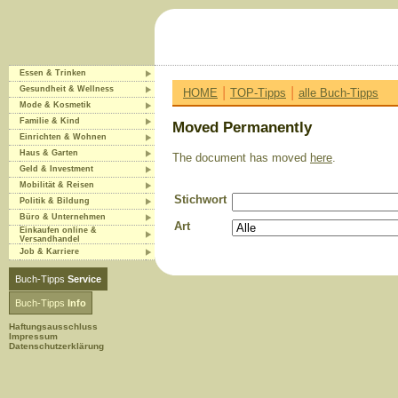
Essen & Trinken
|
|
Gesundheit & Wellness
HOME
TOP-Tipps
alle Buch-Tipps
Mode & Kosmetik
Familie & Kind
Moved Permanently
Einrichten & Wohnen
Haus & Garten
The document has moved
here
.
Geld & Investment
Mobilität & Reisen
Stichwort
Politik & Bildung
Büro & Unternehmen
Art
Einkaufen online &
Versandhandel
Job & Karriere
Buch-Tipps
Service
Buch-Tipps
Info
Haftungsausschluss
Impressum
Datenschutzerklärung