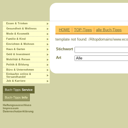
Essen & Trinken
|
|
Gesundheit & Wellness
HOME
TOP-Tipps
alle Buch-Tipps
Mode & Kosmetik
template not found: /Altopdomains/www.eco-
Familie & Kind
Einrichten & Wohnen
Stichwort
Haus & Garten
Geld & Investment
Art
Mobilität & Reisen
Politik & Bildung
Büro & Unternehmen
Einkaufen online &
Versandhandel
Job & Karriere
Buch-Tipps
Service
Buch-Tipps
Info
Haftungsausschluss
Impressum
Datenschutzerklärung