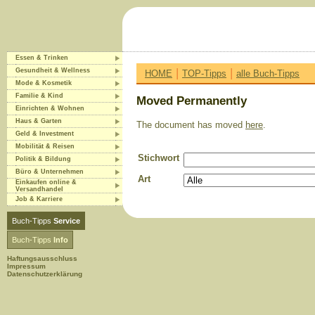
Essen & Trinken
|
|
Gesundheit & Wellness
HOME
TOP-Tipps
alle Buch-Tipps
Mode & Kosmetik
Familie & Kind
Moved Permanently
Einrichten & Wohnen
Haus & Garten
The document has moved
here
.
Geld & Investment
Mobilität & Reisen
Stichwort
Politik & Bildung
Büro & Unternehmen
Art
Einkaufen online &
Versandhandel
Job & Karriere
Buch-Tipps
Service
Buch-Tipps
Info
Haftungsausschluss
Impressum
Datenschutzerklärung