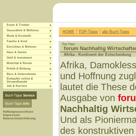
Essen & Trinken
|
|
Gesundheit & Wellness
HOME
TOP-Tipps
alle Buch-Tipps
Mode & Kosmetik
Familie & Kind
Top-Tipp:
Einrichten & Wohnen
forum Nachhaltig Wirtschafte
Haus & Garten
Afrika - Kontinent der Entscheidung
Geld & Investment
Afrika, Damokles
Mobilität & Reisen
Politik & Bildung
und Hoffnung zugl
Büro & Unternehmen
Einkaufen online &
Versandhandel
lautet die These 
Job & Karriere
Ausgabe von
for
Buch-Tipps
Service
Buch-Tipps
Info
Nachhaltig Wirts
Haftungsausschluss
Impressum
Und als Pionierm
Datenschutzerklärung
des konstruktiven