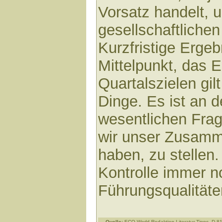
Vorsatz handelt, 
gesellschaftlichen
Kurzfristige Erge
Mittelpunkt, das 
Quartalszielen gil
Dinge. Es ist an de
wesentlichen Frage
wir unser Zusamm
haben, zu stellen
Kontrolle immer n
Führungsqualität
Quelle:
ECO-World Redaktion Literatur-Tipps, D-