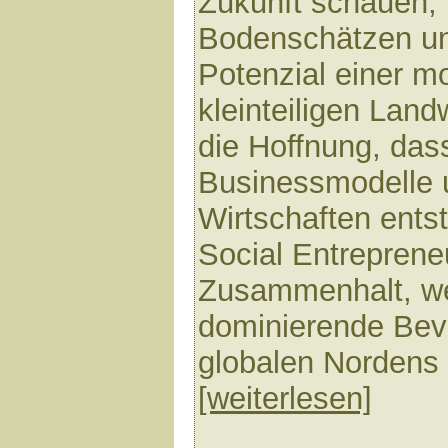
Zukunft schauen, 
Bodenschätzen u
Potenzial einer m
kleinteiligen Landw
die Hoffnung, dass
Businessmodelle 
Wirtschaften ents
Social Entrepreneu
Zusammenhalt, we
dominierende Be
globalen Nordens r
[weiterlesen]