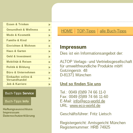
Essen & Trinken
|
|
Gesundheit & Wellness
HOME
TOP-Tipps
alle Buch-Tipps
Mode & Kosmetik
Familie & Kind
Einrichten & Wohnen
Impressum
Haus & Garten
Dies ist ein Informationsangebot der:
Geld & Investment
ALTOP Verlags- und Vertriebsgesellschaft
Mobilität & Reisen
für umweltfreundliche Produkte mbH
Politik & Bildung
Gotzingerstr. 48
Büro & Unternehmen
D-81371 München
Einkaufen online &
Versandhandel
Und so finden Sie uns
Job & Karriere
Tel.: 0049 (0)89 74 66 11-0
Buch-Tipps
Service
Fax: 0049 (0)89 74 66 11-60
E-Mail:
info@eco-world.de
Buch-Tipps
Info
URL:
www.eco-world.de
Haftungsausschluss
Impressum
Geschäftsführer: Fritz Lietsch
Datenschutzerklärung
Registergericht: Amtsgericht München
Registernummer: HRB 74925