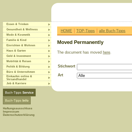
Essen & Trinken
|
|
Gesundheit & Wellness
HOME
TOP-Tipps
alle Buch-Tipps
Mode & Kosmetik
Familie & Kind
Moved Permanently
Einrichten & Wohnen
Haus & Garten
The document has moved
here
.
Geld & Investment
Mobilität & Reisen
Stichwort
Politik & Bildung
Büro & Unternehmen
Art
Einkaufen online &
Versandhandel
Job & Karriere
Buch-Tipps
Service
Buch-Tipps
Info
Haftungsausschluss
Impressum
Datenschutzerklärung