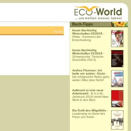
Buch-Tipps
forum Nachhaltig
Anzeige
Wirtschaften 02/2019
-
Afrika - Kontinent der
Entscheidung
forum Nachhaltig
Wirtschaften 01/2019
-
Schwerpunkt: Tierische
Geschäfte (Teil 3)
Andrea Flemmer: Ich
helfe mir selbst - Gicht
-
Die erfolgreiche Reihe geht
weiter: Alles über Gicht!
Aufbruch in eine neue
Arbeitswelt
- B.A.U.M.-
Jahrbuch 2019 nimmt New
Work in den Blick
Die Kraft des Mitgefühls
-
Leadership im Geist des
Franz von Assisi