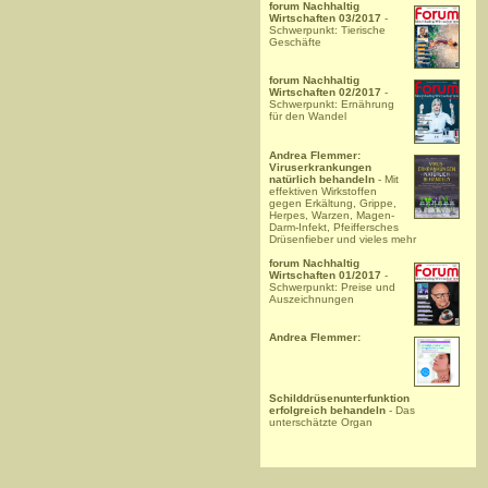
forum Nachhaltig
Wirtschaften 03/2017
-
Schwerpunkt: Tierische
Geschäfte
forum Nachhaltig
Wirtschaften 02/2017
-
Schwerpunkt: Ernährung
für den Wandel
Andrea Flemmer:
Viruserkrankungen
natürlich behandeln
- Mit
effektiven Wirkstoffen
gegen Erkältung, Grippe,
Herpes, Warzen, Magen-
Darm-Infekt, Pfeiffersches
Drüsenfieber und vieles mehr
forum Nachhaltig
Wirtschaften 01/2017
-
Schwerpunkt: Preise und
Auszeichnungen
Andrea Flemmer:
Schilddrüsenunterfunktion
erfolgreich behandeln
- Das
unterschätzte Organ