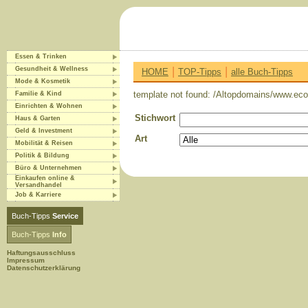
Essen & Trinken
|
|
Gesundheit & Wellness
HOME
TOP-Tipps
alle Buch-Tipps
Mode & Kosmetik
template not found: /Altopdomains/www.eco-
Familie & Kind
Einrichten & Wohnen
Stichwort
Haus & Garten
Geld & Investment
Art
Mobilität & Reisen
Politik & Bildung
Büro & Unternehmen
Einkaufen online &
Versandhandel
Job & Karriere
Buch-Tipps
Service
Buch-Tipps
Info
Haftungsausschluss
Impressum
Datenschutzerklärung