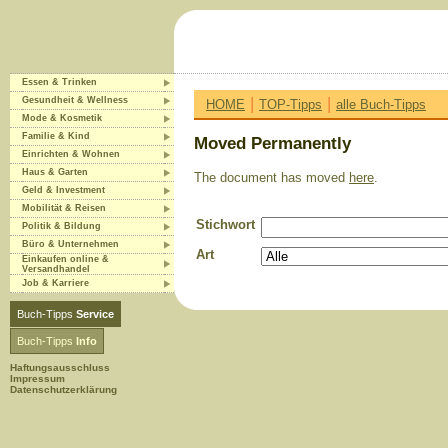
Essen & Trinken
|
|
Gesundheit & Wellness
HOME
TOP-Tipps
alle Buch-Tipps
Mode & Kosmetik
Familie & Kind
Moved Permanently
Einrichten & Wohnen
Haus & Garten
The document has moved
here
.
Geld & Investment
Mobilität & Reisen
Stichwort
Politik & Bildung
Büro & Unternehmen
Art
Einkaufen online &
Versandhandel
Job & Karriere
Buch-Tipps
Service
Buch-Tipps
Info
Haftungsausschluss
Impressum
Datenschutzerklärung