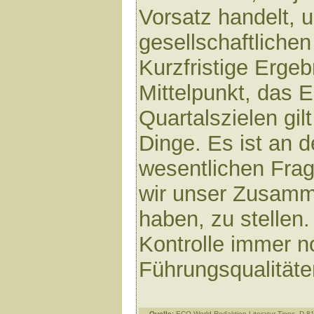
Vorsatz handelt, 
gesellschaftlichen
Kurzfristige Erge
Mittelpunkt, das 
Quartalszielen gil
Dinge. Es ist an de
wesentlichen Frage
wir unser Zusamm
haben, zu stellen
Kontrolle immer n
Führungsqualität
Quelle:
ECO-World Redaktion Literatur-Tipps, D-