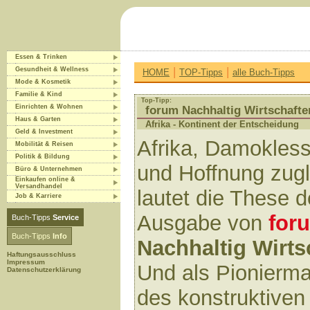
Essen & Trinken
|
|
Gesundheit & Wellness
HOME
TOP-Tipps
alle Buch-Tipps
Mode & Kosmetik
Familie & Kind
Top-Tipp:
Einrichten & Wohnen
forum Nachhaltig Wirtschafte
Haus & Garten
Afrika - Kontinent der Entscheidung
Geld & Investment
Afrika, Damokles
Mobilität & Reisen
Politik & Bildung
und Hoffnung zugl
Büro & Unternehmen
Einkaufen online &
Versandhandel
lautet die These 
Job & Karriere
Ausgabe von
for
Buch-Tipps
Service
Buch-Tipps
Info
Nachhaltig Wirts
Haftungsausschluss
Impressum
Und als Pionierm
Datenschutzerklärung
des konstruktiven