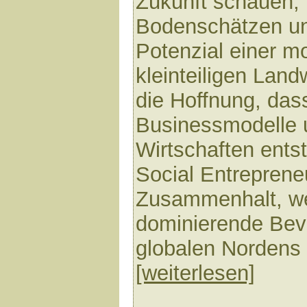
Zukunft schauen, 
Bodenschätzen u
Potenzial einer m
kleinteiligen Landw
die Hoffnung, dass
Businessmodelle 
Wirtschaften ents
Social Entrepreneu
Zusammenhalt, we
dominierende Be
globalen Nordens r
[weiterlesen]