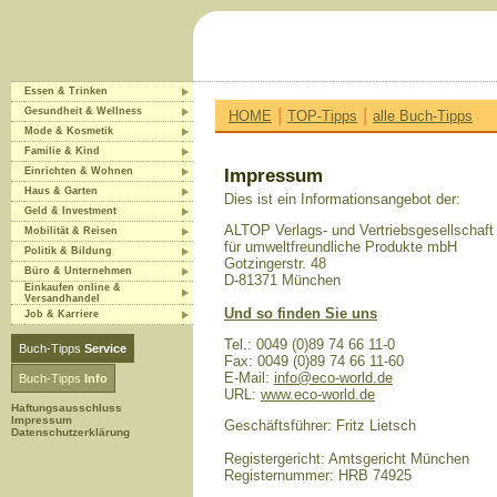
Essen & Trinken
|
|
Gesundheit & Wellness
HOME
TOP-Tipps
alle Buch-Tipps
Mode & Kosmetik
Familie & Kind
Einrichten & Wohnen
Impressum
Haus & Garten
Dies ist ein Informationsangebot der:
Geld & Investment
ALTOP Verlags- und Vertriebsgesellschaft
Mobilität & Reisen
für umweltfreundliche Produkte mbH
Politik & Bildung
Gotzingerstr. 48
Büro & Unternehmen
D-81371 München
Einkaufen online &
Versandhandel
Und so finden Sie uns
Job & Karriere
Tel.: 0049 (0)89 74 66 11-0
Buch-Tipps
Service
Fax: 0049 (0)89 74 66 11-60
E-Mail:
info@eco-world.de
Buch-Tipps
Info
URL:
www.eco-world.de
Haftungsausschluss
Impressum
Geschäftsführer: Fritz Lietsch
Datenschutzerklärung
Registergericht: Amtsgericht München
Registernummer: HRB 74925