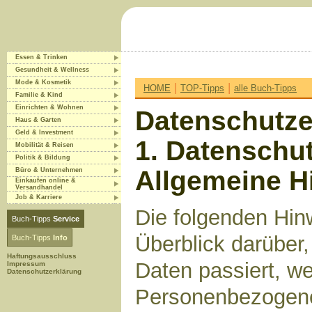
Essen & Trinken
Gesundheit & Wellness
Mode & Kosmetik
|
|
HOME
TOP-Tipps
alle Buch-Tipps
Familie & Kind
Einrichten & Wohnen
Datenschutze
Haus & Garten
Geld & Investment
1. Datenschut
Mobilität & Reisen
Politik & Bildung
Allgemeine H
Büro & Unternehmen
Einkaufen online &
Versandhandel
Job & Karriere
Die folgenden Hin
Buch-Tipps
Service
Überblick darüber
Buch-Tipps
Info
Haftungsausschluss
Daten passiert, w
Impressum
Datenschutzerklärung
Personenbezogene 