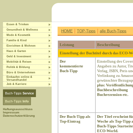
Essen & Trinken
|
|
Gesundheit & Wellness
HOME
TOP-Tipps
alle Buch-Tipps
Mode & Kosmetik
Familie & Kind
Leistung
Beschreibung
Einrichten & Wohnen
Haus & Garten
Einstellung der Buchtitel durch das ECO-
Geld & Investment
Der
Einstellung des Cover
Mobilität & Reisen
kommentierte
Angaben zu Autor, Tite
Politik & Bildung
Buch-Tipp
Verlag, ISBN, Preis un
Büro & Unternehmen
Verlinkung zu Amazon
Einkaufen online &
gewünschter Bezugsqu
Versandhandel
Job & Karriere
plus:
Veröffentlichun
Buchbeschreibung
Buch-Tipps
Service
Buchrezension etc.
Buch-Tipps
Info
Haftungsausschluss
Impressum
Datenschutzerklärung
Der Buch-Tipp als
Der Titel erscheint fü
Top-Eintrag
Woche als Top-Tipp a
Buch-Tipps Startseite
ECO-World.