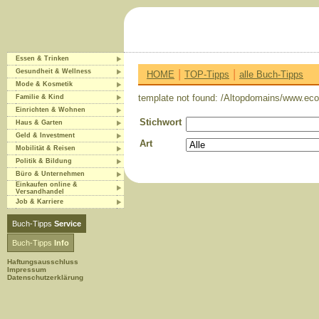
Essen & Trinken
|
|
Gesundheit & Wellness
HOME
TOP-Tipps
alle Buch-Tipps
Mode & Kosmetik
template not found: /Altopdomains/www.eco-
Familie & Kind
Einrichten & Wohnen
Stichwort
Haus & Garten
Geld & Investment
Art
Mobilität & Reisen
Politik & Bildung
Büro & Unternehmen
Einkaufen online &
Versandhandel
Job & Karriere
Buch-Tipps
Service
Buch-Tipps
Info
Haftungsausschluss
Impressum
Datenschutzerklärung