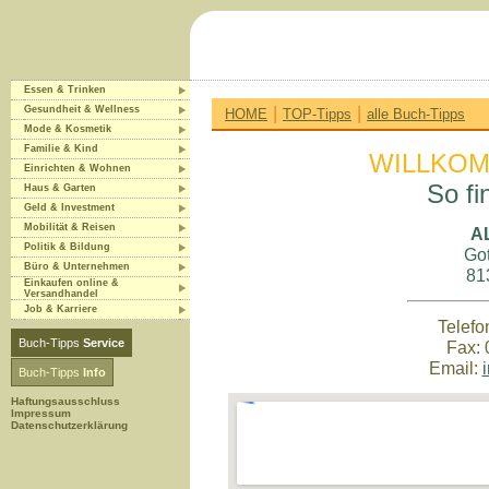
Essen & Trinken
|
|
Gesundheit & Wellness
HOME
TOP-Tipps
alle Buch-Tipps
Mode & Kosmetik
Familie & Kind
WILLKOM
Einrichten & Wohnen
So fi
Haus & Garten
Geld & Investment
Mobilität & Reisen
A
Politik & Bildung
Got
Büro & Unternehmen
81
Einkaufen online &
Versandhandel
Job & Karriere
Telefo
Buch-Tipps
Service
Fax: 
Email:
Buch-Tipps
Info
Haftungsausschluss
Impressum
Datenschutzerklärung