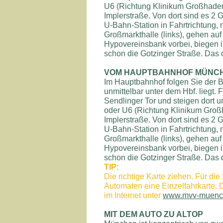
U6 (Richtung Klinikum Großhadern
Implerstraße. Von dort sind es 2
U-Bahn-Station in Fahrtrichtung
Großmarkthalle (links), gehen auf
Hypovereinsbank vorbei, biegen in
schon die Gotzinger Straße. Das d
VOM HAUPTBAHNHOF MÜNC
Im Hauptbahnhof folgen Sie der B
unmittelbar unter dem Hbf. liegt.
Sendlinger Tor und steigen dort u
oder U6 (Richtung Klinikum Großh
Implerstraße. Von dort sind es 2
U-Bahn-Station in Fahrtrichtung
Großmarkthalle (links), gehen auf
Hypovereinsbank vorbei, biegen in
schon die Gotzinger Straße. Das d
TIP:
Die richtige Karte ziehen. Für d
Automaten eine Einzelfahrkarte. 
im Internet unter
www.mvv-muenc
MIT DEM AUTO ZU ALTOP