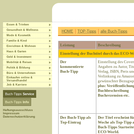
Essen & Trinken
|
|
Gesundheit & Wellness
HOME
TOP-Tipps
alle Buch-Tipps
Mode & Kosmetik
Familie & Kind
Leistung
Beschreibung
Einrichten & Wohnen
Haus & Garten
Einstellung der Buchtitel durch das ECO-
Geld & Investment
Der
Einstellung des Cover
Mobilität & Reisen
kommentierte
Angaben zu Autor, Tite
Politik & Bildung
Buch-Tipp
Verlag, ISBN, Preis un
Büro & Unternehmen
Verlinkung zu Amazon
Einkaufen online &
gewünschter Bezugsqu
Versandhandel
Job & Karriere
plus:
Veröffentlichun
Buchbeschreibung
Buch-Tipps
Service
Buchrezension etc.
Buch-Tipps
Info
Haftungsausschluss
Impressum
Datenschutzerklärung
Der Buch-Tipp als
Der Titel erscheint fü
Top-Eintrag
Woche als Top-Tipp a
Buch-Tipps Startseite
ECO-World.