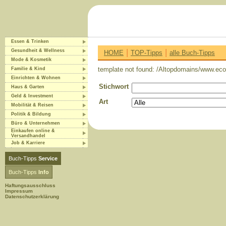
Essen & Trinken
|
|
Gesundheit & Wellness
HOME
TOP-Tipps
alle Buch-Tipps
Mode & Kosmetik
template not found: /Altopdomains/www.eco-
Familie & Kind
Einrichten & Wohnen
Stichwort
Haus & Garten
Geld & Investment
Art
Mobilität & Reisen
Politik & Bildung
Büro & Unternehmen
Einkaufen online &
Versandhandel
Job & Karriere
Buch-Tipps
Service
Buch-Tipps
Info
Haftungsausschluss
Impressum
Datenschutzerklärung