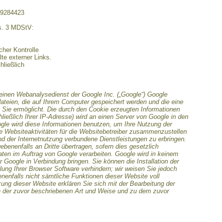
29284423
bs. 3 MDStV:
icher Kontrolle
te externer Links.
hließlich
einen Webanalysedienst der Google Inc. („Google“) Google
dateien, die auf Ihrem Computer gespeichert werden und die eine
Sie ermöglicht. Die durch den Cookie erzeugten Informationen
ließlich Ihrer IP-Adresse) wird an einen Server von Google in den
gle wird diese Informationen benutzen, um Ihre Nutzung der
 Websiteaktivitäten für die Websitebetreiber zusammenzustellen
d der Internetnutzung verbundene Dienstleistungen zu erbringen.
benenfalls an Dritte übertragen, sofern dies gesetzlich
aten im Auftrag von Google verarbeiten. Google wird in keinem
r Google in Verbindung bringen. Sie können die Installation der
ung Ihrer Browser Software verhindern; wir weisen Sie jedoch
enenfalls nicht sämtliche Funktionen dieser Website voll
ung dieser Website erklären Sie sich mit der Bearbeitung der
n der zuvor beschriebenen Art und Weise und zu dem zuvor