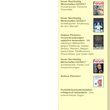
forum Nachhaltig
Wirtschaften 03/2017
-
Schwerpunkt: Tierische
Geschäfte
forum Nachhaltig
Wirtschaften 02/2017
-
Schwerpunkt: Ernährung
für den Wandel
Andrea Flemmer:
Viruserkrankungen
natürlich behandeln
- Mit
effektiven Wirkstoffen
gegen Erkältung, Grippe,
Herpes, Warzen, Magen-
Darm-Infekt, Pfeiffersches
Drüsenfieber und vieles mehr
forum Nachhaltig
Wirtschaften 01/2017
-
Schwerpunkt: Preise und
Auszeichnungen
Andrea Flemmer:
Schilddrüsenunterfunktion
erfolgreich behandeln
- Das
unterschätzte Organ