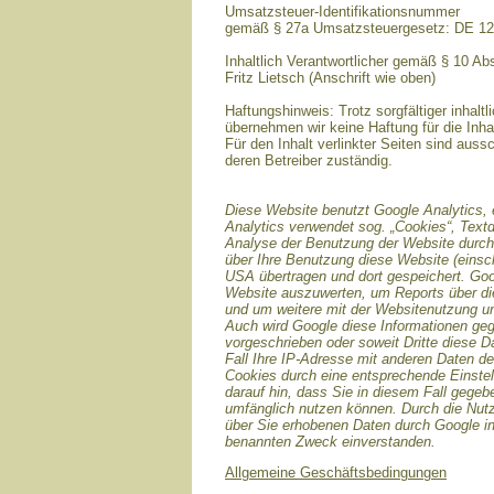
Umsatzsteuer-Identifikationsnummer
gemäß § 27a Umsatzsteuergesetz: DE 1
Inhaltlich Verantwortlicher gemäß § 10 A
Fritz Lietsch (Anschrift wie oben)
Haftungshinweis: Trotz sorgfältiger inhaltl
übernehmen wir keine Haftung für die Inhal
Für den Inhalt verlinkter Seiten sind aussc
deren Betreiber zuständig.
Diese Website benutzt Google Analytics, 
Analytics verwendet sog. „Cookies“, Text
Analyse der Benutzung der Website durch 
über Ihre Benutzung diese Website (einsch
USA übertragen und dort gespeichert. Goo
Website auszuwerten, um Reports über die
und um weitere mit der Websitenutzung un
Auch wird Google diese Informationen gege
vorgeschrieben oder soweit Dritte diese D
Fall Ihre IP-Adresse mit anderen Daten de
Cookies durch eine entsprechende Einstell
darauf hin, dass Sie in diesem Fall gegeb
umfänglich nutzen können. Durch die Nutz
über Sie erhobenen Daten durch Google i
benannten Zweck einverstanden.
Allgemeine Geschäftsbedingungen