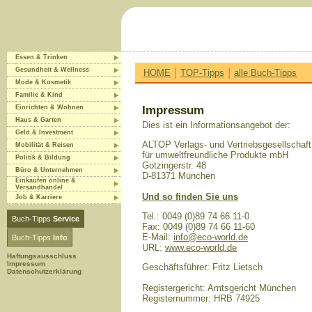
Essen & Trinken
|
|
Gesundheit & Wellness
HOME
TOP-Tipps
alle Buch-Tipps
Mode & Kosmetik
Familie & Kind
Einrichten & Wohnen
Impressum
Haus & Garten
Dies ist ein Informationsangebot der:
Geld & Investment
ALTOP Verlags- und Vertriebsgesellschaft
Mobilität & Reisen
für umweltfreundliche Produkte mbH
Politik & Bildung
Gotzingerstr. 48
Büro & Unternehmen
D-81371 München
Einkaufen online &
Versandhandel
Und so finden Sie uns
Job & Karriere
Tel.: 0049 (0)89 74 66 11-0
Buch-Tipps
Service
Fax: 0049 (0)89 74 66 11-60
E-Mail:
info@eco-world.de
Buch-Tipps
Info
URL:
www.eco-world.de
Haftungsausschluss
Impressum
Geschäftsführer: Fritz Lietsch
Datenschutzerklärung
Registergericht: Amtsgericht München
Registernummer: HRB 74925