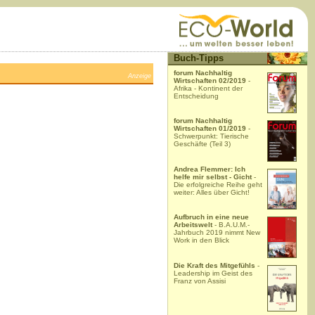
Buch-Tipps
forum Nachhaltig
Anzeige
Wirtschaften 02/2019
-
Afrika - Kontinent der
Entscheidung
forum Nachhaltig
Wirtschaften 01/2019
-
Schwerpunkt: Tierische
Geschäfte (Teil 3)
Andrea Flemmer: Ich
helfe mir selbst - Gicht
-
Die erfolgreiche Reihe geht
weiter: Alles über Gicht!
Aufbruch in eine neue
Arbeitswelt
- B.A.U.M.-
Jahrbuch 2019 nimmt New
Work in den Blick
Die Kraft des Mitgefühls
-
Leadership im Geist des
Franz von Assisi