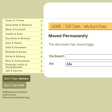
Essen & Trinken
|
|
Gesundheit & Wellness
HOME
TOP-Tipps
alle Buch-Tipps
Mode & Kosmetik
Familie & Kind
Moved Permanently
Einrichten & Wohnen
Haus & Garten
The document has moved
here
.
Geld & Investment
Mobilität & Reisen
Stichwort
Politik & Bildung
Büro & Unternehmen
Art
Einkaufen online &
Versandhandel
Job & Karriere
Buch-Tipps
Service
Buch-Tipps
Info
Haftungsausschluss
Impressum
Datenschutzerklärung