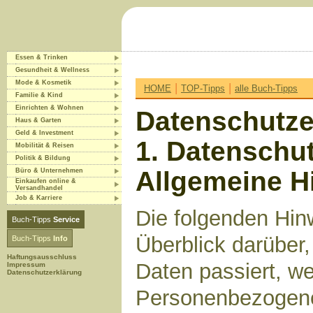
Essen & Trinken
Gesundheit & Wellness
Mode & Kosmetik
|
|
HOME
TOP-Tipps
alle Buch-Tipps
Familie & Kind
Einrichten & Wohnen
Datenschutze
Haus & Garten
Geld & Investment
1. Datenschut
Mobilität & Reisen
Politik & Bildung
Allgemeine H
Büro & Unternehmen
Einkaufen online &
Versandhandel
Job & Karriere
Die folgenden Hin
Buch-Tipps
Service
Überblick darüber
Buch-Tipps
Info
Haftungsausschluss
Daten passiert, w
Impressum
Datenschutzerklärung
Personenbezogene 