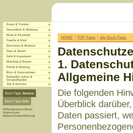
Essen & Trinken
Gesundheit & Wellness
Mode & Kosmetik
|
|
HOME
TOP-Tipps
alle Buch-Tipps
Familie & Kind
Einrichten & Wohnen
Datenschutze
Haus & Garten
Geld & Investment
1. Datenschut
Mobilität & Reisen
Politik & Bildung
Allgemeine H
Büro & Unternehmen
Einkaufen online &
Versandhandel
Job & Karriere
Die folgenden Hin
Buch-Tipps
Service
Überblick darüber
Buch-Tipps
Info
Haftungsausschluss
Daten passiert, w
Impressum
Datenschutzerklärung
Personenbezogene 