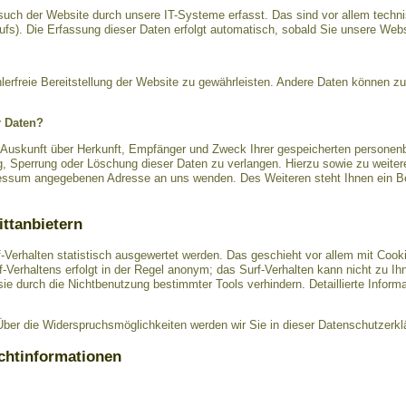
ch der Website durch unsere IT-Systeme erfasst. Das sind vor allem technis
ufs). Die Erfassung dieser Daten erfolgt automatisch, sobald Sie unsere Webs
hlerfreie Bereitstellung der Website zu gewährleisten. Andere Daten können z
r Daten?
h Auskunft über Herkunft, Empfänger und Zweck Ihrer gespeicherten personen
g, Sperrung oder Löschung dieser Daten zu verlangen. Hierzu sowie zu wei
pressum angegebenen Adresse an uns wenden. Des Weiteren steht Ihnen ein B
ittanbietern
-Verhalten statistisch ausgewertet werden. Das geschieht vor allem mit Coo
Verhaltens erfolgt in der Regel anonym; das Surf-Verhalten kann nicht zu Ih
e durch die Nichtbenutzung bestimmter Tools verhindern. Detaillierte Informa
ber die Widerspruchsmöglichkeiten werden wir Sie in dieser Datenschutzerklä
ichtinformationen