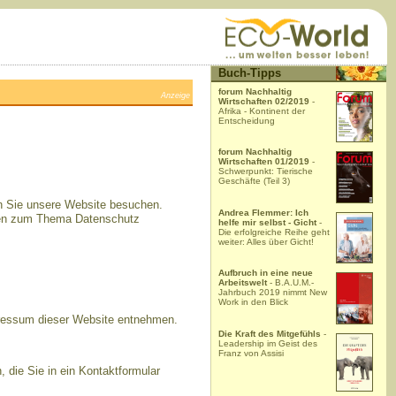
Buch-Tipps
forum Nachhaltig
Anzeige
Wirtschaften 02/2019
-
Afrika - Kontinent der
Entscheidung
forum Nachhaltig
Wirtschaften 01/2019
-
Schwerpunkt: Tierische
Geschäfte (Teil 3)
nn Sie unsere Website besuchen.
Andrea Flemmer: Ich
ionen zum Thema Datenschutz
helfe mir selbst - Gicht
-
Die erfolgreiche Reihe geht
weiter: Alles über Gicht!
Aufbruch in eine neue
Arbeitswelt
- B.A.U.M.-
Jahrbuch 2019 nimmt New
Work in den Blick
pressum dieser Website entnehmen.
Die Kraft des Mitgefühls
-
Leadership im Geist des
Franz von Assisi
 die Sie in ein Kontaktformular