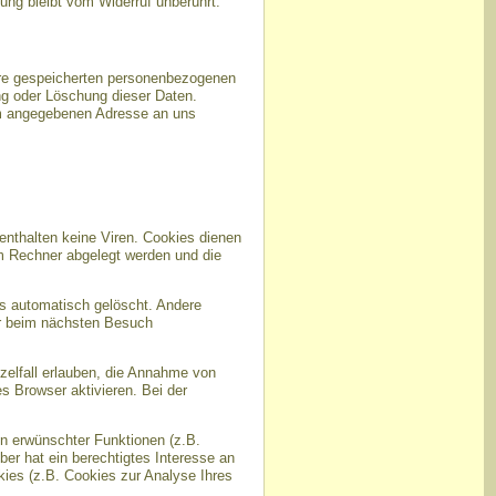
tung bleibt vom Widerruf unberührt.
hre gespeicherten personenbezogenen
ng oder Löschung dieser Daten.
um angegebenen Adresse an uns
enthalten keine Viren. Cookies dienen
em Rechner abgelegt werden und die
s automatisch gelöscht. Andere
er beim nächsten Besuch
zelfall erlauben, die Annahme von
 Browser aktivieren. Bei der
n erwünschter Funktionen (z.B.
ber hat ein berechtigtes Interesse an
kies (z.B. Cookies zur Analyse Ihres