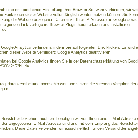
ch eine entsprechende Einstellung Ihrer Browser-Software verhindern; wir wei
che Funktionen dieser Website vollumfänglich werden nutzen können. Sie könn
tzung der Website bezogenen Daten (inkl. Ihrer IP-Adresse) an Google sowie 
folgenden Link verfügbare Browser-Plugin herunterladen und installieren:
l=de
.
Google Analytics verhindern, indem Sie auf folgenden Link klicken. Es wird e
chen dieser Website verhindert:
Google Analytics deaktivieren
.
aten bei Google Analytics finden Sie in der Datenschutzerklärung von Googl
er/6004245?hl=de
.
ftragsdatenverarbeitung abgeschlossen und setzen die strengen Vorgaben de
ig um.
Newsletter beziehen möchten, benötigen wir von Ihnen eine E-Mail-Adresse s
er der angegebenen E-Mail-Adresse sind und mit dem Empfang des Newsletter
s erhoben. Diese Daten verwenden wir ausschließlich für den Versand der ange