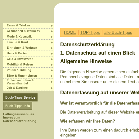
Essen & Trinken
|
|
Gesundheit & Wellness
HOME
TOP-Tipps
alle Buch-Tipps
Mode & Kosmetik
Familie & Kind
Datenschutzerklärung
Einrichten & Wohnen
1. Datenschutz auf einen Blick
Haus & Garten
Geld & Investment
Allgemeine Hinweise
Mobilität & Reisen
Politik & Bildung
Die folgenden Hinweise geben einen einfac
Büro & Unternehmen
Personenbezogene Daten sind alle Daten, m
Einkaufen online &
entnehmen Sie unserer unter diesem Text a
Versandhandel
Job & Karriere
Datenerfassung auf unserer We
Buch-Tipps
Service
Wer ist verantwortlich für die Datenerfa
Buch-Tipps
Info
Die Datenverarbeitung auf dieser Website 
Haftungsausschluss
Impressum
Wie erfassen wir Ihre Daten?
Datenschutzerklärung
Ihre Daten werden zum einen dadurch erhobe
eingeben.