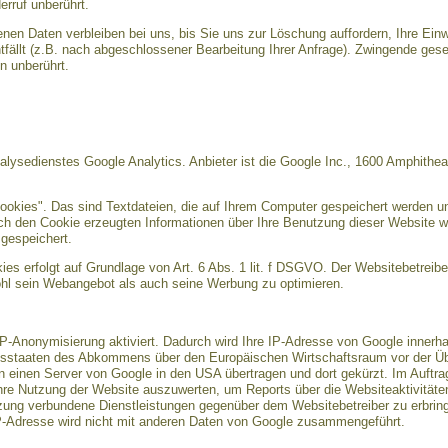
rruf unberührt.
nen Daten verbleiben bei uns, bis Sie uns zur Löschung auffordern, Ihre Einw
tfällt (z.B. nach abgeschlossener Bearbeitung Ihrer Anfrage). Zwingende ge
n unberührt.
lysedienstes Google Analytics. Anbieter ist die Google Inc., 1600 Amphithe
ookies". Das sind Textdateien, die auf Ihrem Computer gespeichert werden u
ch den Cookie erzeugten Informationen über Ihre Benutzung dieser Website w
gespeichert.
s erfolgt auf Grundlage von Art. 6 Abs. 1 lit. f DSGVO. Der Websitebetreiber
hl sein Webangebot als auch seine Werbung zu optimieren.
IP-Anonymisierung aktiviert. Dadurch wird Ihre IP-Adresse von Google innerha
gsstaaten des Abkommens über den Europäischen Wirtschaftsraum vor der Übe
n einen Server von Google in den USA übertragen und dort gekürzt. Im Auftra
hre Nutzung der Website auszuwerten, um Reports über die Websiteaktivitä
tzung verbundene Dienstleistungen gegenüber dem Websitebetreiber zu erbri
IP-Adresse wird nicht mit anderen Daten von Google zusammengeführt.