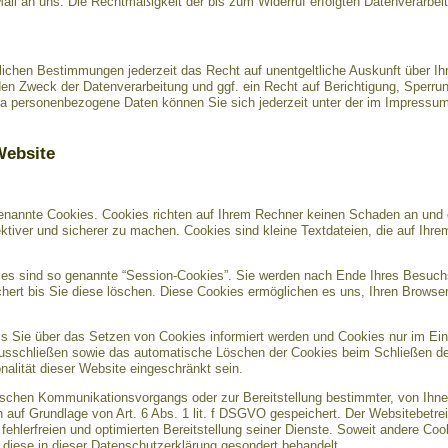
Mail an uns. Die Rechtmäßigkeit der bis zum Widerruf erfolgten Datenverarbei
ichen Bestimmungen jederzeit das Recht auf unentgeltliche Auskunft über I
en Zweck der Datenverarbeitung und ggf. ein Recht auf Berichtigung, Sperru
a personenbezogene Daten können Sie sich jederzeit unter der im Impress
Website
genannte Cookies. Cookies richten auf Ihrem Rechner keinen Schaden an und 
ektiver und sicherer zu machen. Cookies sind kleine Textdateien, die auf Ihr
es sind so genannte “Session-Cookies”. Sie werden nach Ende Ihres Besuch
chert bis Sie diese löschen. Diese Cookies ermöglichen es uns, Ihren Brows
ss Sie über das Setzen von Cookies informiert werden und Cookies nur im Ein
 ausschließen sowie das automatische Löschen der Cookies beim Schließen des
nalität dieser Website eingeschränkt sein.
nischen Kommunikationsvorgangs oder zur Bereitstellung bestimmter, von Ihne
n auf Grundlage von Art. 6 Abs. 1 lit. f DSGVO gespeichert. Der Websitebetrei
ehlerfreien und optimierten Bereitstellung seiner Dienste. Soweit andere Coo
 diese in dieser Datenschutzerklärung gesondert behandelt.