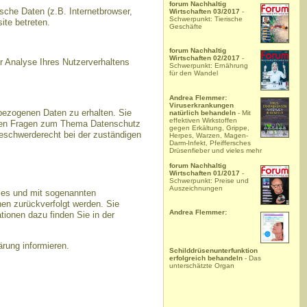
forum Nachhaltig
che Daten (z.B. Internetbrowser,
Wirtschaften 03/2017
-
Schwerpunkt: Tierische
ite betreten.
Geschäfte
forum Nachhaltig
Wirtschaften 02/2017
-
ur Analyse Ihres Nutzerverhaltens
Schwerpunkt: Ernährung
für den Wandel
Andrea Flemmer:
Viruserkrankungen
bezogenen Daten zu erhalten. Sie
natürlich behandeln
- Mit
effektiven Wirkstoffen
teren Fragen zum Thema Datenschutz
gegen Erkältung, Grippe,
eschwerderecht bei der zuständigen
Herpes, Warzen, Magen-
Darm-Infekt, Pfeiffersches
Drüsenfieber und vieles mehr
forum Nachhaltig
Wirtschaften 01/2017
-
Schwerpunkt: Preise und
Auszeichnungen
kies und mit sogenannten
nen zurückverfolgt werden. Sie
Andrea Flemmer:
tionen dazu finden Sie in der
rung informieren.
Schilddrüsenunterfunktion
erfolgreich behandeln
- Das
unterschätzte Organ