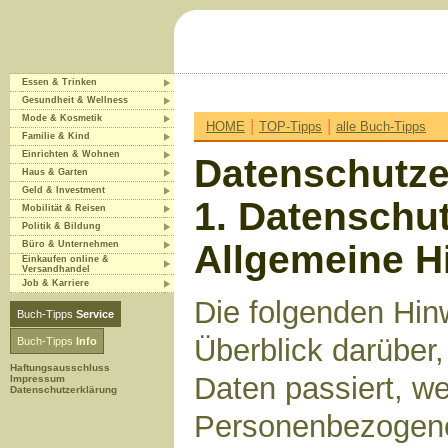
Essen & Trinken
Gesundheit & Wellness
Mode & Kosmetik
|
|
HOME
TOP-Tipps
alle Buch-Tipps
Familie & Kind
Einrichten & Wohnen
Datenschutze
Haus & Garten
Geld & Investment
1. Datenschut
Mobilität & Reisen
Politik & Bildung
Allgemeine H
Büro & Unternehmen
Einkaufen online &
Versandhandel
Job & Karriere
Die folgenden Hin
Buch-Tipps
Service
Überblick darüber
Buch-Tipps
Info
Haftungsausschluss
Daten passiert, w
Impressum
Datenschutzerklärung
Personenbezogene 