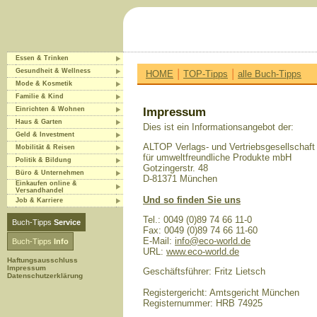
Essen & Trinken
|
|
Gesundheit & Wellness
HOME
TOP-Tipps
alle Buch-Tipps
Mode & Kosmetik
Familie & Kind
Einrichten & Wohnen
Impressum
Haus & Garten
Dies ist ein Informationsangebot der:
Geld & Investment
ALTOP Verlags- und Vertriebsgesellschaft
Mobilität & Reisen
für umweltfreundliche Produkte mbH
Politik & Bildung
Gotzingerstr. 48
Büro & Unternehmen
D-81371 München
Einkaufen online &
Versandhandel
Und so finden Sie uns
Job & Karriere
Tel.: 0049 (0)89 74 66 11-0
Buch-Tipps
Service
Fax: 0049 (0)89 74 66 11-60
E-Mail:
info@eco-world.de
Buch-Tipps
Info
URL:
www.eco-world.de
Haftungsausschluss
Impressum
Geschäftsführer: Fritz Lietsch
Datenschutzerklärung
Registergericht: Amtsgericht München
Registernummer: HRB 74925