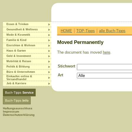
Essen & Trinken
|
|
Gesundheit & Wellness
HOME
TOP-Tipps
alle Buch-Tipps
Mode & Kosmetik
Familie & Kind
Moved Permanently
Einrichten & Wohnen
Haus & Garten
The document has moved
here
.
Geld & Investment
Mobilität & Reisen
Stichwort
Politik & Bildung
Büro & Unternehmen
Art
Einkaufen online &
Versandhandel
Job & Karriere
Buch-Tipps
Service
Buch-Tipps
Info
Haftungsausschluss
Impressum
Datenschutzerklärung