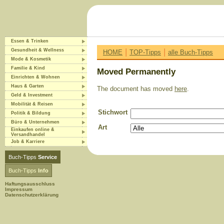
Essen & Trinken
|
|
Gesundheit & Wellness
HOME
TOP-Tipps
alle Buch-Tipps
Mode & Kosmetik
Familie & Kind
Moved Permanently
Einrichten & Wohnen
Haus & Garten
The document has moved
here
.
Geld & Investment
Mobilität & Reisen
Stichwort
Politik & Bildung
Büro & Unternehmen
Art
Einkaufen online &
Versandhandel
Job & Karriere
Buch-Tipps
Service
Buch-Tipps
Info
Haftungsausschluss
Impressum
Datenschutzerklärung