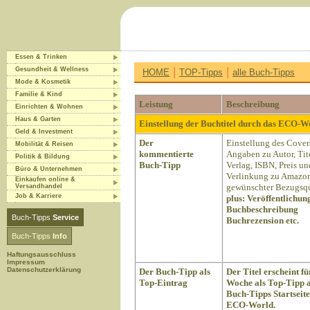
Essen & Trinken
|
|
Gesundheit & Wellness
HOME
TOP-Tipps
alle Buch-Tipps
Mode & Kosmetik
Familie & Kind
Leistung
Beschreibung
Einrichten & Wohnen
Haus & Garten
Einstellung der Buchtitel durch das ECO-
Geld & Investment
Der
Einstellung des Cover
Mobilität & Reisen
kommentierte
Angaben zu Autor, Tite
Politik & Bildung
Buch-Tipp
Verlag, ISBN, Preis un
Büro & Unternehmen
Verlinkung zu Amazon
Einkaufen online &
gewünschter Bezugsqu
Versandhandel
Job & Karriere
plus:
Veröffentlichun
Buchbeschreibung
Buch-Tipps
Service
Buchrezension etc.
Buch-Tipps
Info
Haftungsausschluss
Impressum
Datenschutzerklärung
Der Buch-Tipp als
Der Titel erscheint fü
Top-Eintrag
Woche als Top-Tipp a
Buch-Tipps Startseite
ECO-World.