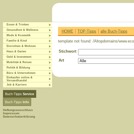
Essen & Trinken
|
|
Gesundheit & Wellness
HOME
TOP-Tipps
alle Buch-Tipps
Mode & Kosmetik
template not found: /Altopdomains/www.eco-
Familie & Kind
Einrichten & Wohnen
Stichwort
Haus & Garten
Geld & Investment
Art
Mobilität & Reisen
Politik & Bildung
Büro & Unternehmen
Einkaufen online &
Versandhandel
Job & Karriere
Buch-Tipps
Service
Buch-Tipps
Info
Haftungsausschluss
Impressum
Datenschutzerklärung