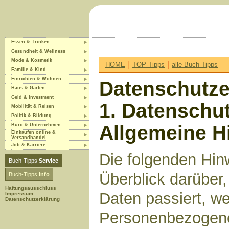
Essen & Trinken
Gesundheit & Wellness
Mode & Kosmetik
|
|
HOME
TOP-Tipps
alle Buch-Tipps
Familie & Kind
Einrichten & Wohnen
Datenschutze
Haus & Garten
Geld & Investment
1. Datenschut
Mobilität & Reisen
Politik & Bildung
Allgemeine H
Büro & Unternehmen
Einkaufen online &
Versandhandel
Job & Karriere
Die folgenden Hin
Buch-Tipps
Service
Überblick darüber
Buch-Tipps
Info
Haftungsausschluss
Daten passiert, w
Impressum
Datenschutzerklärung
Personenbezogene 