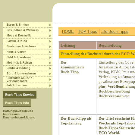
Essen & Trinken
|
|
Gesundheit & Wellness
HOME
TOP-Tipps
alle Buch-Tipps
Mode & Kosmetik
Familie & Kind
Leistung
Beschreibung
Einrichten & Wohnen
Haus & Garten
Einstellung der Buchtitel durch das ECO-
Geld & Investment
Der
Einstellung des Cover
Mobilität & Reisen
kommentierte
Angaben zu Autor, Tite
Politik & Bildung
Buch-Tipp
Verlag, ISBN, Preis un
Büro & Unternehmen
Verlinkung zu Amazon
Einkaufen online &
gewünschter Bezugsqu
Versandhandel
Job & Karriere
plus:
Veröffentlichun
Buchbeschreibung
Buch-Tipps
Service
Buchrezension etc.
Buch-Tipps
Info
Haftungsausschluss
Impressum
Datenschutzerklärung
Der Buch-Tipp als
Der Titel erscheint fü
Top-Eintrag
Woche als Top-Tipp a
Buch-Tipps Startseite
ECO-World.