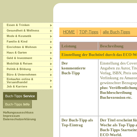
Essen & Trinken
|
|
Gesundheit & Wellness
HOME
TOP-Tipps
alle Buch-Tipps
Mode & Kosmetik
Familie & Kind
Leistung
Beschreibung
Einrichten & Wohnen
Haus & Garten
Einstellung der Buchtitel durch das ECO-
Geld & Investment
Der
Einstellung des Cover
Mobilität & Reisen
kommentierte
Angaben zu Autor, Tite
Politik & Bildung
Buch-Tipp
Verlag, ISBN, Preis un
Büro & Unternehmen
Verlinkung zu Amazon
Einkaufen online &
gewünschter Bezugsqu
Versandhandel
Job & Karriere
plus:
Veröffentlichun
Buchbeschreibung
Buch-Tipps
Service
Buchrezension etc.
Buch-Tipps
Info
Haftungsausschluss
Impressum
Datenschutzerklärung
Der Buch-Tipp als
Der Titel erscheint fü
Top-Eintrag
Woche als Top-Tipp a
Buch-Tipps Startseite
ECO-World.