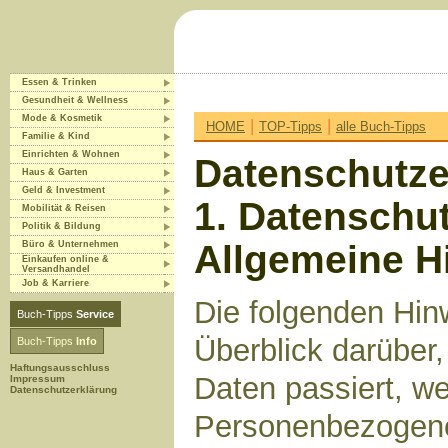
Essen & Trinken
Gesundheit & Wellness
Mode & Kosmetik
|
|
HOME
TOP-Tipps
alle Buch-Tipps
Familie & Kind
Einrichten & Wohnen
Datenschutze
Haus & Garten
Geld & Investment
1. Datenschut
Mobilität & Reisen
Politik & Bildung
Allgemeine H
Büro & Unternehmen
Einkaufen online &
Versandhandel
Job & Karriere
Die folgenden Hin
Buch-Tipps
Service
Überblick darüber
Buch-Tipps
Info
Haftungsausschluss
Daten passiert, w
Impressum
Datenschutzerklärung
Personenbezogene 