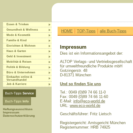
Essen & Trinken
|
|
Gesundheit & Wellness
HOME
TOP-Tipps
alle Buch-Tipps
Mode & Kosmetik
Familie & Kind
Einrichten & Wohnen
Impressum
Haus & Garten
Dies ist ein Informationsangebot der:
Geld & Investment
ALTOP Verlags- und Vertriebsgesellschaft
Mobilität & Reisen
für umweltfreundliche Produkte mbH
Politik & Bildung
Gotzingerstr. 48
Büro & Unternehmen
D-81371 München
Einkaufen online &
Versandhandel
Und so finden Sie uns
Job & Karriere
Tel.: 0049 (0)89 74 66 11-0
Buch-Tipps
Service
Fax: 0049 (0)89 74 66 11-60
E-Mail:
info@eco-world.de
Buch-Tipps
Info
URL:
www.eco-world.de
Haftungsausschluss
Impressum
Geschäftsführer: Fritz Lietsch
Datenschutzerklärung
Registergericht: Amtsgericht München
Registernummer: HRB 74925