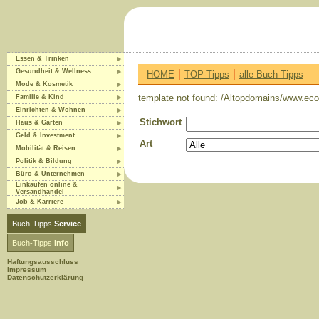
Essen & Trinken
|
|
Gesundheit & Wellness
HOME
TOP-Tipps
alle Buch-Tipps
Mode & Kosmetik
template not found: /Altopdomains/www.eco-
Familie & Kind
Einrichten & Wohnen
Stichwort
Haus & Garten
Geld & Investment
Art
Mobilität & Reisen
Politik & Bildung
Büro & Unternehmen
Einkaufen online &
Versandhandel
Job & Karriere
Buch-Tipps
Service
Buch-Tipps
Info
Haftungsausschluss
Impressum
Datenschutzerklärung