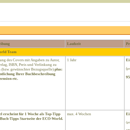
eibung
Laufzeit
Pr
World Team
lung des Covers mit Angaben zu Autor,
1 Jahr
Ei
Verlag, ISBN, Preis und Verlinkung zu
(
(bzw. gewünschter Bezugsquelle)
plus:
pr
ntlichung Ihrer Buchbeschreibung
95
ension etc.
el erscheint für 1 Woche als Top-Tipp
max. 4 Wochen
Ei
 Buch-Tipps Startseite der ECO-World.
(p