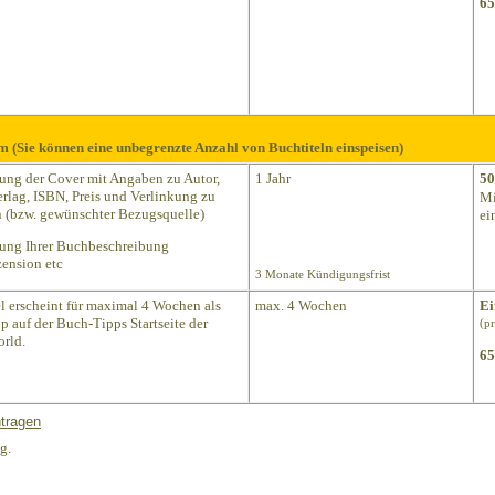
65
m (Sie können eine unbegrenzte Anzahl von Buchtiteln einspeisen)
lung der Cover mit Angaben zu Autor,
1 Jahr
50
Verlag, ISBN, Preis und Verlinkung zu
Mi
(bzw. gewünschter Bezugsquelle)
ei
lung Ihrer Buchbeschreibung
ension etc
3 Monate Kündigungsfrist
el erscheint für maximal 4 Wochen als
max. 4 Wochen
Ei
p auf der Buch-Tipps Startseite der
(p
rld.
65
tragen
g.