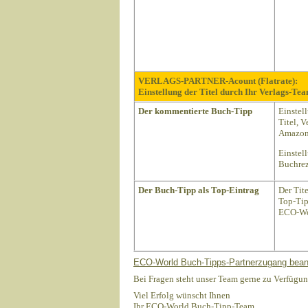
VERLAGS-PARTNER-Acount (Flatrate):
Einstellung der Titel durch Ihr Verlags-Tea
Der kommentierte Buch-Tipp
Einstel
Titel, 
Amazon 
Einstel
Buchrez
Der Buch-Tipp als Top-Eintrag
Der Tit
Top-Tip
ECO-Wo
ECO-World Buch-Tipps-Partnerzugang bean
Bei Fragen steht unser Team gerne zu Verfügun
Viel Erfolg wünscht Ihnen
Ihr ECO-World Buch-Tipp-Team