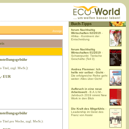
Buch-Tipps
forum Nachhaltig
Anzeige
Wirtschaften 02/2019
-
Afrika - Kontinent der
Entscheidung
eis
forum Nachhaltig
Wirtschaften 01/2019
-
Schwerpunkt: Tierische
nstellungsgebühr
Geschäfte (Teil 3)
,
):
o Titel
zzgl. MwSt.
Andrea Flemmer: Ich
helfe mir selbst - Gicht
-
Die erfolgreiche Reihe geht
,- EUR
weiter: Alles über Gicht!
Aufbruch in eine neue
Arbeitswelt
- B.A.U.M.-
Jahrbuch 2019 nimmt New
Work in den Blick
Die Kraft des Mitgefühls
-
Leadership im Geist des
nstellungsgebühr
Franz von Assisi
ro Titel pro Woche, zzgl. MwSt.):