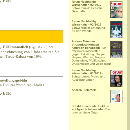
,- EUR
forum Nachhaltig
Wirtschaften 03/2017
-
Schwerpunkt: Tierische
Geschäfte
forum Nachhaltig
Wirtschaften 02/2017
-
Schwerpunkt: Ernährung
für den Wandel
Andrea Flemmer:
Viruserkrankungen
,- EUR monatlich
(
):bei
zzgl. MwSt.
natürlich behandeln
- Mit
effektiven Wirkstoffen
ndestbuchung von 1 Jahr erhalten Sie
gegen Erkältung, Grippe,
nen Treue-Rabatt von 10%.
Herpes, Warzen, Magen-
Darm-Infekt, Pfeiffersches
Drüsenfieber und vieles mehr
forum Nachhaltig
Wirtschaften 01/2017
-
Schwerpunkt: Preise und
Auszeichnungen
nstellungsgebühr
ro Titel, pro Woche, zzgl. MwSt.)
Andrea Flemmer:
,- EUR
Schilddrüsenunterfunktion
erfolgreich behandeln
- Das
unterschätzte Organ