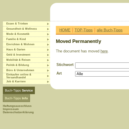
Essen & Trinken
|
|
Gesundheit & Wellness
HOME
TOP-Tipps
alle Buch-Tipps
Mode & Kosmetik
Familie & Kind
Moved Permanently
Einrichten & Wohnen
Haus & Garten
The document has moved
here
.
Geld & Investment
Mobilität & Reisen
Stichwort
Politik & Bildung
Büro & Unternehmen
Art
Einkaufen online &
Versandhandel
Job & Karriere
Buch-Tipps
Service
Buch-Tipps
Info
Haftungsausschluss
Impressum
Datenschutzerklärung